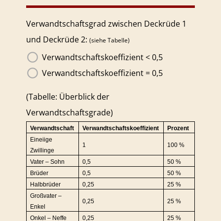
Verwandtschaftsgrad zwischen Deckrüde 1
und Deckrüde 2:
(siehe Tabelle)
Verwandtschaftskoeffizient < 0,5
Verwandtschaftskoeffizient = 0,5
(Tabelle: Überblick der
Verwandtschaftsgrade)
Verwandtschaft
Verwandtschaftskoeffizient
Prozent
Eineiige
1
100 %
Zwillinge
Vater – Sohn
0,5
50 %
Brüder
0,5
50 %
Halbbrüder
0,25
25 %
Großvater –
0,25
25 %
Enkel
Onkel – Neffe
0,25
25 %